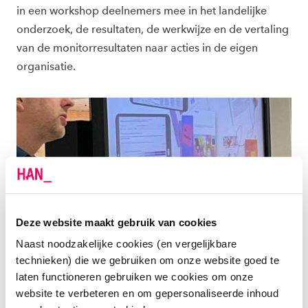
in een workshop deelnemers mee in het landelijke
onderzoek, de resultaten, de werkwijze en de vertaling
van de monitorresultaten naar acties in de eigen
organisatie.
Deze website maakt gebruik van cookies
MONITOR
Naast noodzakelijke cookies (en vergelijkbare
technieken) die we gebruiken om onze website goed te
Begin 2022 heeft het iXperium Centre of Expertise
laten functioneren gebruiken we cookies om onze
Leren met ict de Monitor Leren en lesgeven met ict
website te verbeteren en om gepersonaliseerde inhoud
afgenomen in het mbo, in samenspraak met het