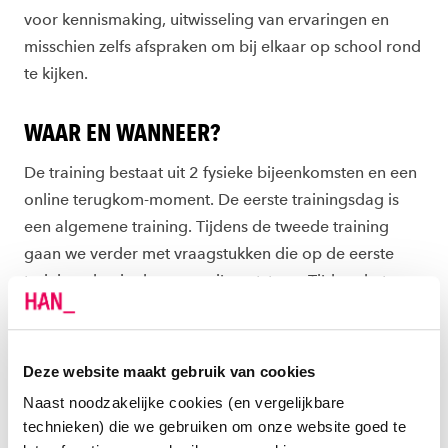
voor kennismaking, uitwisseling van ervaringen en
misschien zelfs afspraken om bij elkaar op school rond
te kijken.
WAAR EN WANNEER?
De training bestaat uit 2 fysieke bijeenkomsten en een
online terugkom-moment. De eerste trainingsdag is
een algemene training. Tijdens de tweede training
gaan we verder met vraagstukken die op de eerste
trainingsdag in de groep zijn ontstaan. Tijdens het
online terugkom-moment reflecteren we.
De trainingsdata zijn:
Deze website maakt gebruik van cookies
Naast noodzakelijke cookies (en vergelijkbare
Maandag 14 maart van 14.00-17.00 uur op de HAN
technieken) die we gebruiken om onze website goed te
in Arnhem (exacte locatie volgt)