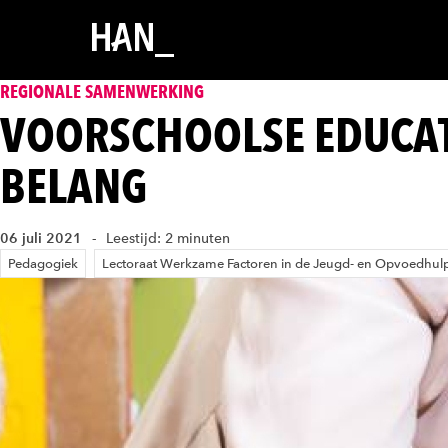
REGIONALE SAMENWERKING
VOORSCHOOLSE EDUCAT
BELANG
06 juli 2021
Leestijd: 2 minuten
Pedagogiek
Lectoraat Werkzame Factoren in de Jeugd- en Opvoedhul