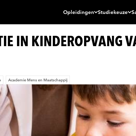
Opleidingen
Studiekeuze
S
IE IN KINDEROPVANG V
p
Academie Mens en Maatschappij