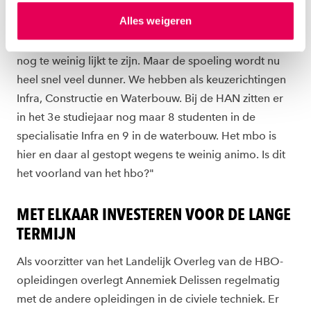
de noodzaak om samen op te trekken om meer
hierover meer in ons
privacystatement
en
Alles weigeren
studenten te werven nog niet door alle bedrijven in
ons
cookiestatement
. Via ‘Zelf instellen’ kun je ook zelf
dezelfde mate wordt gevoeld, omdat de urgentie er
instellen welke cookies we plaatsen. Je kunt je
toestemming altijd wijzigen of intrekken via
nog te weinig lijkt te zijn. Maar de spoeling wordt nu
ons
cookiestatement
.
heel snel veel dunner. We hebben als keuzerichtingen
Infra, Constructie en Waterbouw. Bij de HAN zitten er
in het 3e studiejaar nog maar 8 studenten in de
specialisatie Infra en 9 in de waterbouw. Het mbo is
hier en daar al gestopt wegens te weinig animo. Is dit
het voorland van het hbo?"
MET ELKAAR INVESTEREN VOOR DE LANGE
TERMIJN
Als voorzitter van het Landelijk Overleg van de HBO-
opleidingen overlegt Annemiek Delissen regelmatig
met de andere opleidingen in de civiele techniek. Er