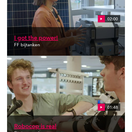
02:00
I got the power!
FF bijtanken
01:48
Robocop is real