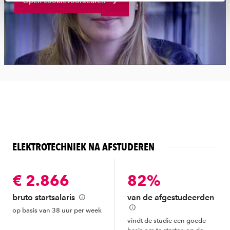
Open cookievoorkeuren
toestemming altijd wijzigen of intrekken via
ons
cookiestatement
.
ELEKTROTECHNIEK NA AFSTUDEREN
€ 2.866
82%
bruto startsalaris
van de afgestudeerden
op basis van 38 uur per week
vindt de studie een goede