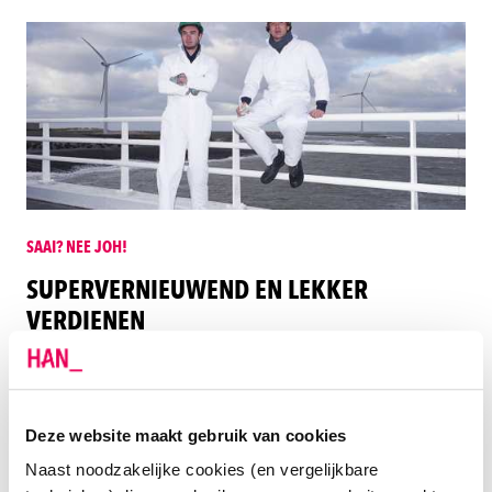
SAAI? NEE JOH!
SUPERVERNIEUWEND EN LEKKER
VERDIENEN
Nieuwe manieren om energie op te wekken. Slimmere
elektronica voor nog coolere gadgets. Werken aan
oplossingen voor morgen. Als je voor Elektrotechniek
Deze website maakt gebruik van cookies
kiest, blijf je ontdekken. En wat extra nice is: je kunt
Naast noodzakelijke cookies (en vergelijkbare
altijd overal aan de bak, met goedbetaald werk.