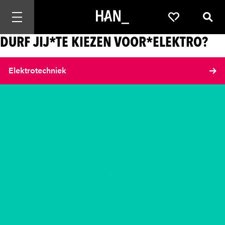
Mobiele navigatie openen
Favorieten
Zoek
DURF JIJ*TE KIEZEN VOOR*ELEKTRO?
Elektrotechniek