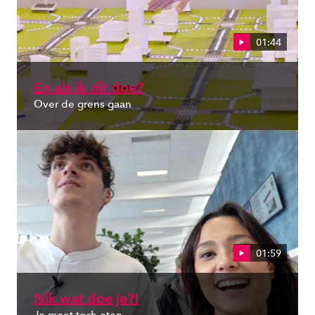
01:44
En als ik dit doe?
Over de grens gaan
01:59
Nik wat doe je?!