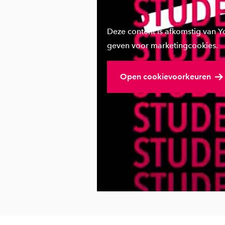
Deze content is afkomstig van 
geven voor marketingcookies.
Open cookievoorkeuren