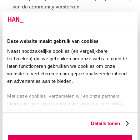
van de community versterken
Het monitoren van de samenwerking tussen impact
ondernemers en de communities
Verbindingen maken tussen de actuele dynamiek in
Deze website maakt gebruik van cookies
de communities en de kennis en kunde van de HAN
Naast noodzakelijke cookies (en vergelijkbare
en haar studenten
technieken) die we gebruiken om onze website goed te
Aandacht voor systeemverandering; waar en hoe
laten functioneren gebruiken we cookies om onze
gaan we bijdragen in het scherp(er) krijgen van wijk,
website te verbeteren en om gepersonaliseerde inhoud
dorps-/regio gebonden opgaves die om (nieuw)
en advertenties aan te bieden.
ondernemerschap vragen, zowel bij de communities
als in het (multidisciplinaire) onderwijs
Met deze cookies verzamelen wij en onze partners
informatie over jou en volgen we jouw internetgedrag
Het gaat om de volgende 4 impact communities:
binnen, en mogelijk ook buiten onze website. Wij bouwen
zo jouw persoonlijke profiel op. Hiermee passen wij onze
Details tonen
website en communicatie aan op jouw voorkeuren. Ook
Campus Doetinchem
kunnen we zo gerichte advertenties laten zien op basis
IMPACT024