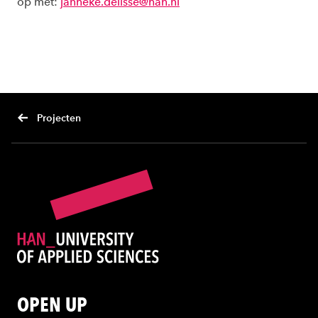
op met:
janneke.delisse@han.nl
Projecten
OPEN UP