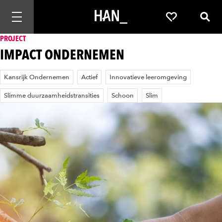
Mobiele navigatie openen
Favorieten
Zoek
PROJECT
IMPACT ONDERNEMEN
Kansrijk Ondernemen
Actief
Innovatieve leeromgeving
Slimme duurzaamheidstransities
Schoon
Slim