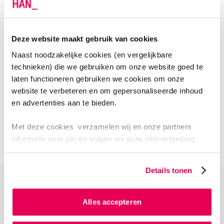
Door middel van o.a. materiaalonderzoek,
ontwerpend onderzoek en evaluaties worden
praktische handvatten ontwikkeld voor
Deze website maakt gebruik van cookies
realisatiestrategieën voor grondstoffenwinning
Naast noodzakelijke cookies (en vergelijkbare
volgens het DNA van de rivier, en het bruikbaar maken
technieken) die we gebruiken om onze website goed te
van sediment en gebiedseigen grond voor toepassing
laten functioneren gebruiken we cookies om onze
in de dijkenbouw.
website te verbeteren en om gepersonaliseerde inhoud
en advertenties aan te bieden.
Bekijk de resultaten van Rivierenwerken
Met deze cookies verzamelen wij en onze partners
informatie over jou en volgen we jouw internetgedrag
binnen, en mogelijk ook buiten onze website. Wij bouwen
zo jouw persoonlijke profiel op. Hiermee passen wij onze
Details tonen
website en communicatie aan op jouw voorkeuren. Ook
kunnen we zo gerichte advertenties laten zien op basis
van jouw internetgedrag.
Alles accepteren
TEAM RIVIERWERKEN
Als je op ‘Alles accepteren’ klikt dan geef je ons