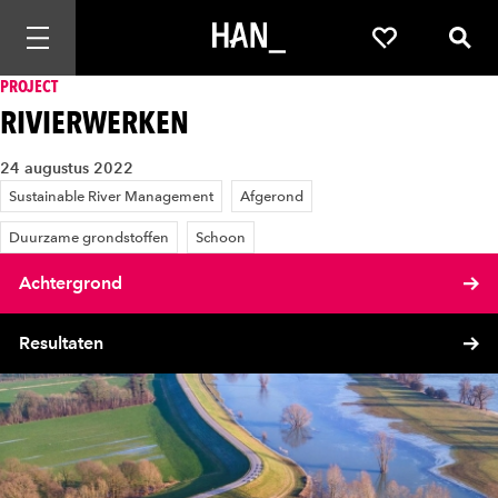
Mobiele navigatie openen
Favorieten
Zoek
PROJECT
RIVIERWERKEN
24 augustus 2022
Sustainable River Management
Afgerond
Duurzame grondstoffen
Schoon
Achtergrond
Resultaten