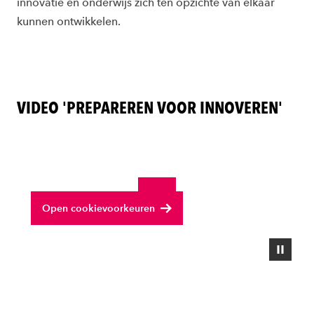
innovatie en onderwijs zich ten opzichte van elkaar
kunnen ontwikkelen.
VIDEO 'PREPAREREN VOOR INNOVEREN'
Deze content is afkomstig van YouTube. Om de inhoud
te bekijken, moet je eerst toestemming geven voor
marketingcookies.
Bekijk volledige video
Open cookievoorkeuren