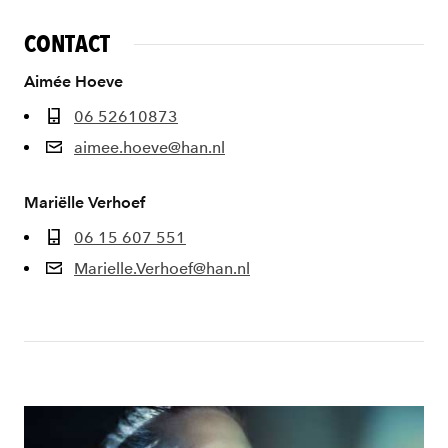
CONTACT
Aimée Hoeve
06 52610873
aimee.hoeve@han.nl
Mariëlle Verhoef
06 15 607 551
Marielle.Verhoef@han.nl