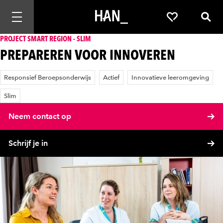
Mobiele navigatie openen
Favorieten
Zoek
PROJECT SMART REGION - SLIM
PREPAREREN VOOR INNOVEREN
Responsief Beroepsonderwijs
Actief
Innovatieve leeromgeving
Slim
Neem contact op
Schrijf je in