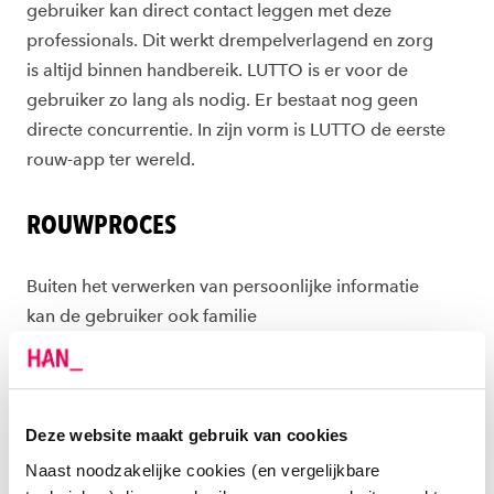
gebruiker
kan direct contact leggen met
deze
professionals. Dit werkt
drempelverlagend en zorg
is
altijd binnen handbereik. LUTTO
is er voor de
gebruiker zo lang als
nodig.
Er bestaat nog geen
directe
concurrentie. In zijn vorm is LUTTO
de eerste
rouw-app ter wereld.
ROUWPROCES
Buiten het verwerken van
persoonlijke informatie
kan
de gebruiker ook familie
en
vrienden
makkelijk
betrekken in het
rouwproces. De
gebruiker
kan indien gewenst
ook
zijn verhaal
delen
met andere lotgenoten.
Naast deze functies
is
LUTTO
een
betrouwbare
informatiebron
over
Deze website maakt gebruik van cookies
rouwverwerking
.
Naast noodzakelijke cookies (en vergelijkbare