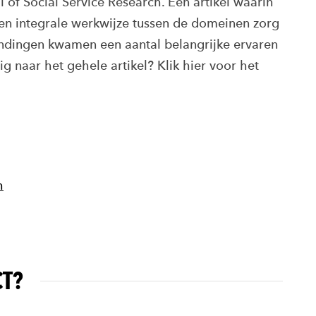
l of Social Service Research. Een artikel waarin
en integrale werkwijze tussen de domeinen zorg
indingen kwamen een aantal belangrijke ervaren
g naar het gehele artikel? Klik hier voor het
h
CT?