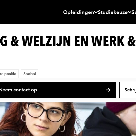
Opleidingen
Studiekeuze
S
G & WELZIJN EN WERK &
e positie
Sociaal
Neem contact op
Schrij