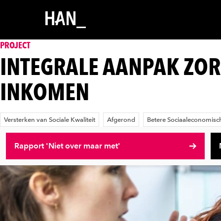
PROJECT
INTEGRALE AANPAK ZOR
INKOMEN
Versterken van Sociale Kwaliteit
Afgerond
Betere Sociaaleconomisch
Rapport 'Niet over maar met'