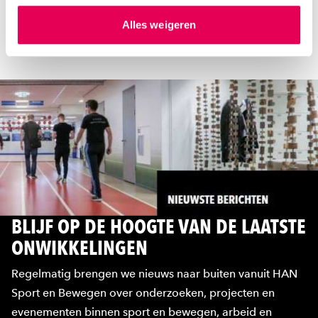
Meer informatie
hierover meer in ons
privacystatement
en
Alles weigeren
ons
cookiestatement
. Via ‘Zelf instellen’ kun je ook zelf
instellen welke cookies we plaatsen. Je kunt je
toestemming altijd wijzigen of intrekken via
ons
cookiestatement
.
BLIJF OP DE HOOGTE VAN DE LAATSTE
ONWIKKELINGEN
Regelmatig brengen we nieuws naar buiten vanuit HAN
Sport en Bewegen over onderzoeken, projecten en
evenementen binnen sport en bewegen, arbeid en