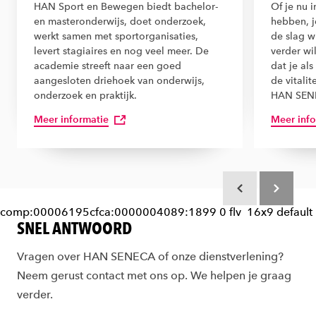
HAN Sport en Bewegen biedt bachelor-
Of je nu 
en masteronderwijs, doet onderzoek,
hebben, je
werkt samen met sportorganisaties,
de slag wi
levert stagiaires en nog veel meer. De
verder wi
academie streeft naar een goed
dat je al
aangesloten driehoek van onderwijs,
de vitali
onderzoek en praktijk.
HAN SENE
Meer informatie
Meer info
Scroll terug
Scroll verd
comp:00006195cfca:0000004089:1899
0
flv
16x9
default
SNEL ANTWOORD
Vragen over HAN SENECA of onze dienstverlening?
Neem gerust contact met ons op. We helpen je graag
verder.