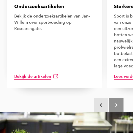
Onderzoeksartikelen
Sterker
Bekijk de onderzoeksartikelen van Jan-
Sport is 
Willem over sportvoeding op
van onze 
Researchgate.
een uitzo
botten wo
nauwelijks
profwielr
botbelas
een extre
lage voe
Bekijk de artikelen
Lees verd
Scroll terug
Scroll verd