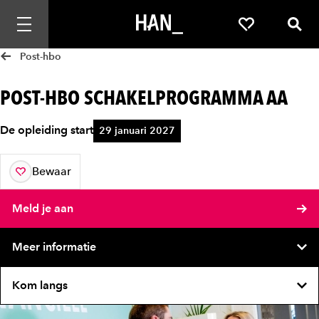
Mobiele navigatie openen
Favorieten
Zoek
Post-hbo
POST-HBO SCHAKELPROGRAMMA AA
De opleiding start
29 januari 2027
Bewaar
aan je favorieten
Meld je aan
Meer informatie
Kom langs