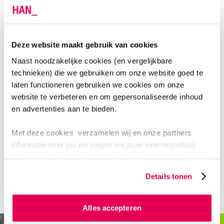
Het programma van de Open Avond ziet er meestal
als volgt uit:
Deze website maakt gebruik van cookies
17.00 - 17.30 uur: Online Q&A post-hbo
Naast noodzakelijke cookies (en vergelijkbare
opleidingen en cursussen Accountancy
technieken) die we gebruiken om onze website goed te
18.00 - 21.00 uur: Informatiemarkt Arnhem
laten functioneren gebruiken we cookies om onze
19.00 - 19.45 uur: Voorlichting post-hbo
website te verbeteren en om gepersonaliseerde inhoud
opleidingen en cursussen Accountancy, Arnhem
en advertenties aan te bieden.
Met deze cookies verzamelen wij en onze partners
VOORAANMELDEN VOOR DE OPEN AVOND
informatie over jou en volgen we jouw internetgedrag
binnen, en mogelijk ook buiten onze website. Wij bouwen
Houd mij op de hoogte van de open avond
zo jouw persoonlijke profiel op. Hiermee passen wij onze
Details tonen
website en communicatie aan op jouw voorkeuren. Ook
kunnen we zo gerichte advertenties laten zien op basis
van jouw internetgedrag.
Alles accepteren