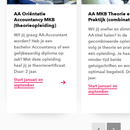
AA Oriëntatie
AA MKB Theorie e
Accountancy MKB
Praktijk (combinat
(theorieopleiding)
Wil jij sneller en slim
Wil jij graag AA-Accountant
AA-titel halen? In de
worden? Heb je een
gecombineerde oplei
bachelor Accountancy of een
volg je theorie en prak
gelijkwaardig diploma op
één opleiding. Je haal
zak? Met deze opleiding
minder tijd beide
haal jij je theoriecertificaat.
getuigschriften en wo
Duur: 2 jaar.
optimaal begeleid. Du
jaar.
Start januari en
september
Start januari en
september