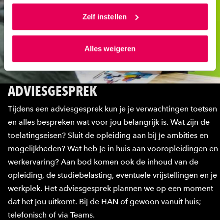
Als je op ‘Alles accepteren’ klikt dan geef je ons
toestemming om cookies voor social media en
Zelf instellen
gepersonaliseerde advertenties te plaatsen. Lees
hierover meer in ons
privacystatement
en
Alles weigeren
ons
cookiestatement
. Via ‘Zelf instellen’ kun je ook zelf
instellen welke cookies we plaatsen. Je kunt je
toestemming altijd wijzigen of intrekken via
ADVIESGESPREK
ons
cookiestatement
.
Tijdens een adviesgesprek kun je je verwachtingen toetsen
en alles bespreken wat voor jou belangrijk is. Wat zijn de
toelatingseisen? Sluit de opleiding aan bij je ambities en
mogelijkheden? Wat heb je in huis aan vooropleidingen en
werkervaring? Aan bod komen ook de inhoud van de
opleiding, de studiebelasting, eventuele vrijstellingen en je
werkplek. Het adviesgesprek plannen we op een moment
dat het jou uitkomt. Bij de HAN of gewoon vanuit huis;
telefonisch of via Teams.