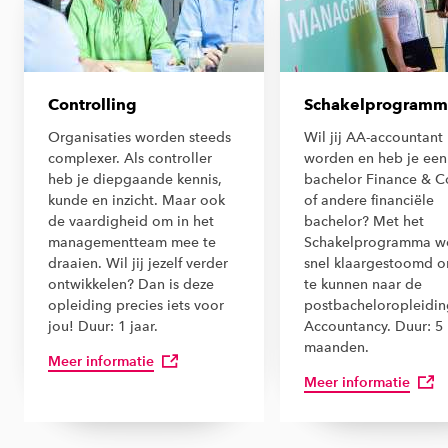
Controlling
Schakelprogramm
Organisaties worden steeds
Wil jij AA-accountant
complexer. Als controller
worden en heb je een
heb je diepgaande kennis,
bachelor Finance & C
kunde en inzicht. Maar ook
of andere financiële
de vaardigheid om in het
bachelor? Met het
managementteam mee te
Schakelprogramma wo
draaien. Wil jij jezelf verder
snel klaargestoomd 
ontwikkelen? Dan is deze
te kunnen naar de
opleiding precies iets voor
postbacheloropleidi
jou! Duur: 1 jaar.
Accountancy. Duur: 5
maanden.
Meer informatie
Meer informatie