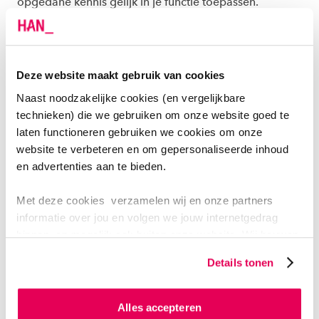
opgedane kennis gelijk in je functie toepassen.
Onderwerpen die aan bod komen
Deze website maakt gebruik van cookies
Naast noodzakelijke cookies (en vergelijkbare
PRAKTISCHE INFORMATIE
technieken) die we gebruiken om onze website goed te
laten functioneren gebruiken we cookies om onze
Toelatingseisen
website te verbeteren en om gepersonaliseerde inhoud
en advertenties aan te bieden.
Aanmelden
Met deze cookies verzamelen wij en onze partners
informatie over jou en volgen we jouw internetgedrag
binnen, en mogelijk ook buiten onze website. Wij bouwen
Startdata en lesdagen
zo jouw persoonlijke profiel op. Hiermee passen wij onze
Details tonen
website en communicatie aan op jouw voorkeuren. Ook
kunnen we zo gerichte advertenties laten zien op basis
Toetsing
van jouw internetgedrag.
Alles accepteren