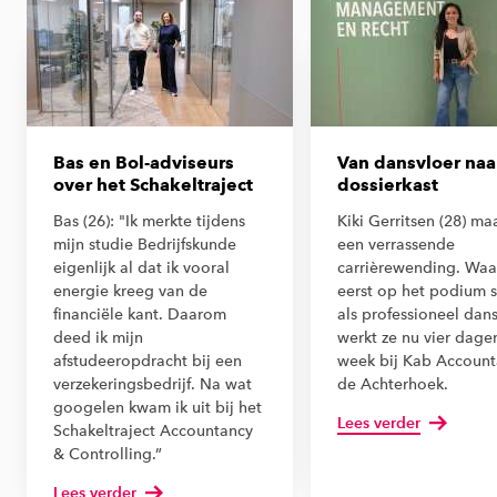
Bas en Bol-adviseurs
Van dansvloer naa
over het Schakeltraject
dossierkast
Bas (26): "Ik merkte tijdens
Kiki Gerritsen (28) ma
mijn studie Bedrijfskunde
een verrassende
eigenlijk al dat ik vooral
carrièrewending. Waa
energie kreeg van de
eerst op het podium 
financiële kant. Daarom
als professioneel dans
deed ik mijn
werkt ze nu vier dage
afstudeeropdracht bij een
week bij Kab Account
verzekeringsbedrijf. Na wat
de Achterhoek.
googelen kwam ik uit bij het
Lees verder
Schakeltraject Accountancy
& Controlling.”
Lees verder