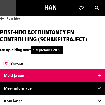
Mobiele navigatie openen
Favorieten
Zoek
Post-hbo
POST-HBO ACCOUNTANCY EN
CONTROLLING (SCHAKELTRAJECT)
De opleiding start
4 september 2026
Bewaar
aan je favorieten
Meld je aan
Meer informatie
Kom langs