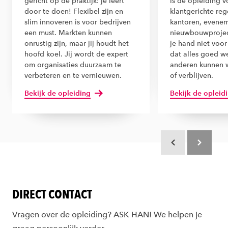
gericht op de praktijk: je leert
is dé opleiding 
door te doen! Flexibel zijn en
klantgerichte reg
slim innoveren is voor bedrijven
kantoren, evenem
een must. Markten kunnen
nieuwbouwproject
onrustig zijn, maar jij houdt het
je hand niet voor
hoofd koel. Jij wordt de expert
dat alles goed we
om organisaties duurzaam te
anderen kunnen 
verbeteren en te vernieuwen.
of verblijven.
Bekijk de opleiding
Bekijk de opleid
Scroll terug
Scroll verd
DIRECT CONTACT
Vragen over de opleiding? ASK HAN! We helpen je