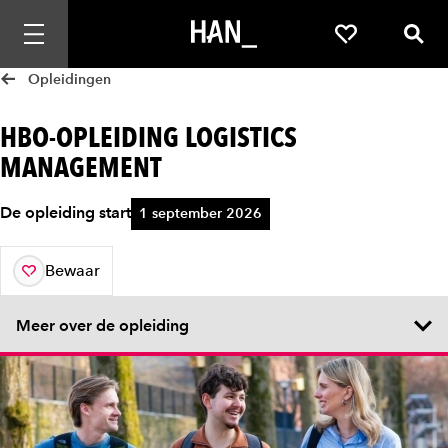
Mobiele navigatie openen
Favorieten
Zoek
Opleidingen
HBO-OPLEIDING LOGISTICS
MANAGEMENT
De opleiding start
1 september 2026
Bewaar
aan je favorieten
Meer over de opleiding