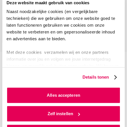
Deze website maakt gebruik van cookies
Bekijk volledige video
Open cookievoorkeuren
Naast noodzakelijke cookies (en vergelijkbare
technieken) die we gebruiken om onze website goed te
laten functioneren gebruiken we cookies om onze
website te verbeteren en om gepersonaliseerde inhoud
en advertenties aan te bieden.
Met deze cookies verzamelen wij en onze partners
informatie over jou en volgen we jouw internetgedrag
binnen, en mogelijk ook buiten onze website. Wij bouwen
zo jouw persoonlijke profiel op. Hiermee passen wij onze
Details tonen
website en communicatie aan op jouw voorkeuren. Ook
kunnen we zo gerichte advertenties laten zien op basis
van jouw internetgedrag.
Alles accepteren
Als je op ‘Alles accepteren’ klikt dan geef je ons
toestemming om cookies voor social media en
Zelf instellen
gepersonaliseerde advertenties te plaatsen. Lees