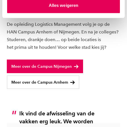
hierover meer in ons
privacystatement
en
THE PLACE2BE
Alles weigeren
ons
cookiestatement
. Via ‘Zelf instellen’ kun je ook zelf
HAN CAMPUS NIJMEGEN OF ARNHEM
instellen welke cookies we plaatsen. Je kunt je
toestemming altijd wijzigen of intrekken via
De opleiding Logistics Management volg je op de
ons
cookiestatement
.
HAN Campus Arnhem of Nijmegen. En na je colleges?
Studeren, drankje doen… op beide locaties is
het prima uit te houden! Voor welke stad kies jij?
Meer over de Campus Nijmegen
Meer over de Campus Arnhem
Ik vind de afwisseling van de
vakken erg leuk. We worden