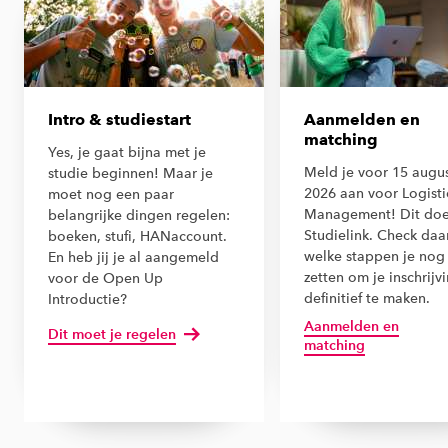
Intro & studiestart
Aanmelden en
matching
Yes, je gaat bijna met je
Meld je voor 15 augu
studie beginnen! Maar je
2026 aan voor Logisti
moet nog een paar
Management! Dit doe 
belangrijke dingen regelen:
Studielink. Check daa
boeken, stufi, HANaccount.
welke stappen je nog
En heb jij je al aangemeld
zetten om je inschrijv
voor de Open Up
definitief te maken.
Introductie?
Aanmelden en
Dit moet je regelen
matching