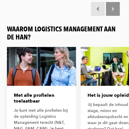
Scroll terug
Scroll verd
WAAROM LOGISTICS MANAGEMENT AAN
DE HAN?
Met alle profielen
Het is jouw oplei
toelaatbaar
Jij bepaalt de inhoud
Je kunt met alle profielen bij
stage, minor en
de opleiding Logistics
afstudeeropdracht en
Management terecht (N&T,
waar je dit gaat doen
N&G, E&M, C&M). Je bent
studeren? Dat kan!