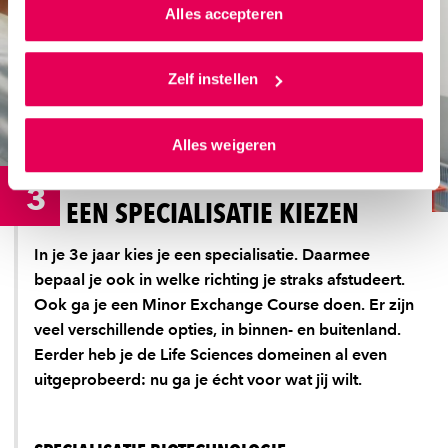
van jouw internetgedrag.
Alles accepteren
Als je op ‘Alles accepteren’ klikt dan geef je ons
toestemming om cookies voor social media en
Zelf instellen
gepersonaliseerde advertenties te plaatsen. Lees
hierover meer in ons
privacystatement
en
Alles weigeren
ons
cookiestatement
. Via ‘Zelf instellen’ kun je ook zelf
instellen welke cookies we plaatsen. Je kunt je
3
toestemming altijd wijzigen of intrekken via
EEN SPECIALISATIE KIEZEN
ons
cookiestatement
.
In je 3e jaar kies je een specialisatie. Daarmee
bepaal je ook in welke richting je straks afstudeert.
Ook ga je een Minor Exchange Course doen. Er zijn
veel verschillende opties, in binnen- en buitenland.
Eerder heb je de Life Sciences domeinen al even
uitgeprobeerd: nu ga je écht voor wat jij wilt.