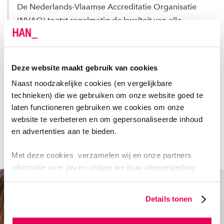
De Nederlands-Vlaamse Accreditatie Organisatie
(NVAO) toetst regelmatig de kwalteit van alle
bacheloropleidingen in Nederland en
Vlaanderen. Het expertoordeel van de NVAO voor
de opleiding Life Sciences is ‘zeer goed’. Studenten
Deze website maakt gebruik van cookies
die deze opleiding hebben gevolgd, zijn goed
Naast noodzakelijke cookies (en vergelijkbare
voorbereid om internationaal aan de slag te gaan.
technieken) die we gebruiken om onze website goed te
Life Sciences aan de HAN heeft daarom het
laten functioneren gebruiken we cookies om onze
Bijzonder kenmerk Internationalisering gekregen.
website te verbeteren en om gepersonaliseerde inhoud
Daar zijn we blij mee.
en advertenties aan te bieden.
Met deze cookies verzamelen wij en onze partners
informatie over jou en volgen we jouw internetgedrag
binnen, en mogelijk ook buiten onze website. Wij bouwen
zo jouw persoonlijke profiel op. Hiermee passen wij onze
Details tonen
website en communicatie aan op jouw voorkeuren. Ook
kunnen we zo gerichte advertenties laten zien op basis