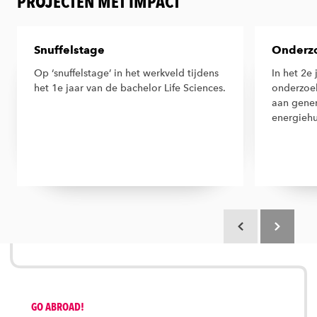
PROJECTEN MET IMPACT
Snuffelstage
Onderz
Op ‘snuffelstage’ in het werkveld tijdens
In het 2e
het 1e jaar van de bachelor Life Sciences.
onderzoe
aan genen
energieh
Scroll terug
Scroll verd
GO ABROAD!