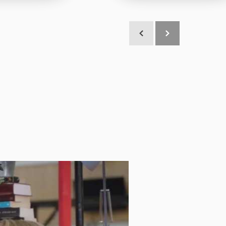
Scroll terug
Scroll verder