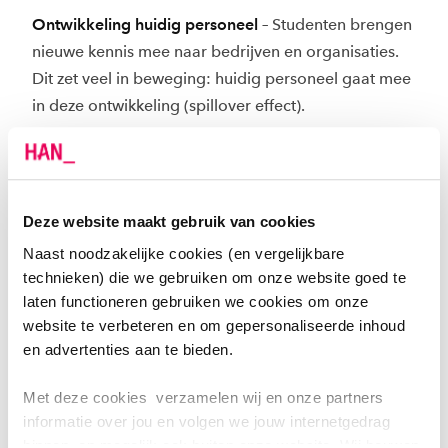
Ontwikkeling huidig personeel
– Studenten brengen
nieuwe kennis mee naar bedrijven en organisaties.
Dit zet veel in beweging: huidig personeel gaat mee
in deze ontwikkeling (spillover effect).
Duale studenten zijn aanpakkers
– Onze studenten
steken hun energie in praktische opdrachten, niet in
het schrijven dan ingewikkelde rapporten. Studeren
Deze website maakt gebruik van cookies
aan de HAN gaat hand in hand met leren in de
Naast noodzakelijke cookies (en vergelijkbare
praktijk.
technieken) die we gebruiken om onze website goed te
laten functioneren gebruiken we cookies om onze
Financieel aantrekkelijk
– Studiekosten zijn fiscaal
website te verbeteren en om gepersonaliseerde inhoud
aftrekbaar. Er zijn verschillende subsidieregelingen
en advertenties aan te bieden.
voor werkgevers. En de kosten van opleiding zijn
snel terugverdiend omdat een HAN-student direct
Met deze cookies verzamelen wij en onze partners
informatie over jou en volgen we jouw internetgedrag
inzetbaar is.
binnen, en mogelijk ook buiten onze website. Wij bouwen