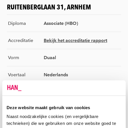
RUITENBERGLAAN 31, ARNHEM
Diploma
Associate (HBO)
Accreditatie
Bekijk het accreditatie rapport
Vorm
Duaal
Voertaal
Nederlands
Startdatum
Februari , September
Deze website maakt gebruik van cookies
Tijdsduur
2 jaar
Naast noodzakelijke cookies (en vergelijkbare
technieken) die we gebruiken om onze website goed te
Studiepunten
120 EC