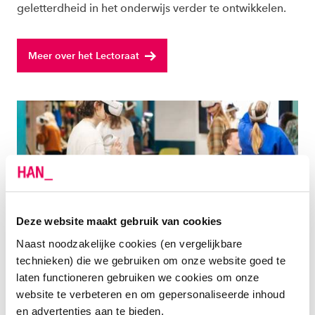
geletterdheid in het onderwijs verder te ontwikkelen.
Meer over het Lectoraat
Deze website maakt gebruik van cookies
Naast noodzakelijke cookies (en vergelijkbare
CENTRE OF EXPERTISE (COE)
technieken) die we gebruiken om onze website goed te
IXPERIUM
laten functioneren gebruiken we cookies om onze
website te verbeteren en om gepersonaliseerde inhoud
Het lectoraat Leren met ict is de lead kennispartner
en advertenties aan te bieden.