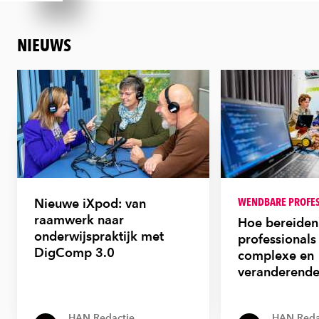
NIEUWS
WENDBARE PROFES
Nieuwe iXpod: van
raamwerk naar
Hoe bereiden
onderwijspraktijk met
professionals
DigComp 3.0
complexe en
veranderende
HAN Redactie
HAN Reda