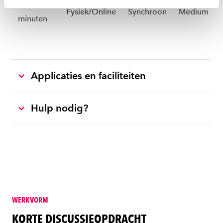
instellen welke cookies we plaatsen. Je kunt je
20-60
Fysiek/Online
Synchroon
Medium
toestemming altijd wijzigen of intrekken via
minuten
ons
cookiestatement
.
Applicaties en faciliteiten
Hulp nodig?
WERKVORM
KORTE DISCUSSIEOPDRACHT