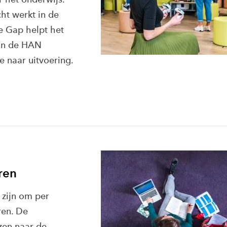
ht werkt in de
e Gap helpt het
an de HAN
e naar uitvoering.
ren
 zijn om per
ren. De
zen naar de