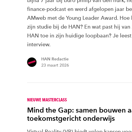
bijna 7 jaar bij buro philip van den hurk, h
finance-podcast en werd afgelopen jaar b
AMweb met de Young Leader Award. Hoe ki
zijn studie bij de HAN? En wat past hij van z
HAN toe in zijn huidige loopbaan? Je leest 
interview.
HAN Redactie
23 maart 2026
NIEUWE MASTERCLASS
Mind the Gap: samen bouwen a
toekomstgericht onderwijs
Virtual Reality (VR) biedt volop kansen voo