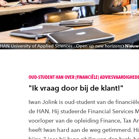
HAN University of Applied Sciences - Open up new horizons
Nieuw
OUD-STUDENT HAN OVER (FINANCIËLE) ADVIESVAARDIGHED
"Ik vraag door bij de klant!"
Iwan Jolink is oud-student van de financië
de HAN. Hij studeerde Financial Services
voorloper van de opleiding Finance, Tax A
heeft Iwan hard aan de weg getimmerd. Hi