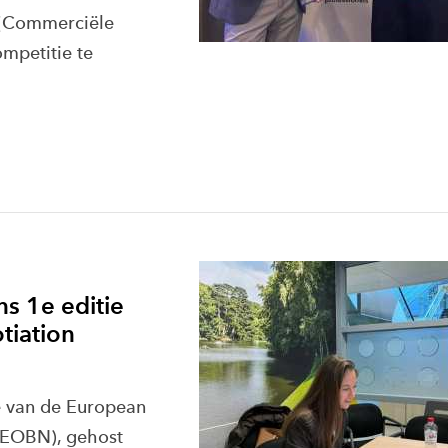
 (Commerciële
ompetitie te
s 1e editie
tiation
e van de European
(EOBN), gehost