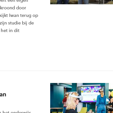
eeft een eigen
ekroond door
jkt Iwan terug op
ijn studie bij de
het in dit
an
r het onderwijs.