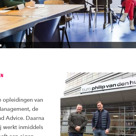
s
EN
le opleidingen van
 Management, de
nd Advice. Daarna
j werkt inmiddels