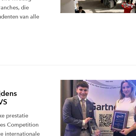
ranches, die
denten van alle
jdens
 VS
e prestatie
les Competition
e internationale