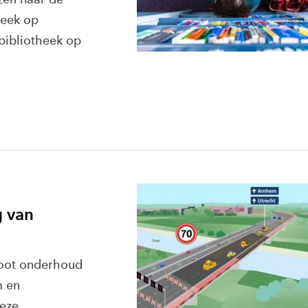
heek op
bibliotheek op
g van
groot onderhoud
m en
Deze