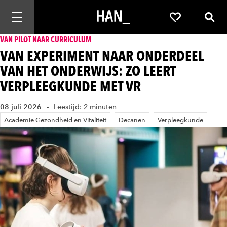
Mobiele navigatie openen
Favorieten
Zoek
VAN PILOT NAAR CURRICULUM
VAN EXPERIMENT NAAR ONDERDEEL
VAN HET ONDERWIJS: ZO LEERT
VERPLEEGKUNDE MET VR
08 juli 2026
Leestijd: 2 minuten
Academie Gezondheid en Vitaliteit
Decanen
Verpleegkunde