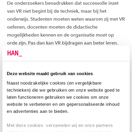
De onderzoekers benadrukken dat succesvolle inzet
van VR niet begint bij de techniek, maar bij het
onderwijs. Studenten moeten weten waarom zij met VR
oefenen, docenten moeten de didactische
mogelijkheden kennen en de organisatie moet op
orde zijn. Pas dan kan VR bijdragen aan beter leren.
Toekomst
Deze website maakt gebruik van cookies
Over vijf jaar is VR volgens onderzoeker Willeke te
Naast noodzakelijke cookies (en vergelijkbare
Molder een vanzelfsprekend onderdeel van het
technieken) die we gebruiken om onze website goed te
onderwijs. “Net als een digibord gebruik je het
laten functioneren gebruiken we cookies om onze
wanneer het je les versterkt.” De opleiding onderzoekt
website te verbeteren en om gepersonaliseerde inhoud
ondertussen nieuwe toepassingen, zoals gesprekken in
en advertenties aan te bieden.
de palliatieve zorg en de inzet van AI binnen VR. “Dat
Met deze cookies verzamelen wij en onze partners
maakt de simulaties realistischer,” zegt Willeke. De