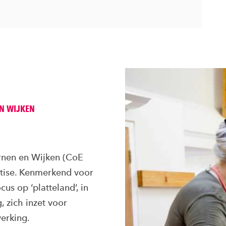
EN WIJKEN
rnen en Wijken (CoE
rtise. Kenmerkend voor
us op ‘platteland’, in
, zich inzet voor
erking.