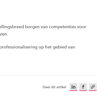
tellingsbreed borgen van competenties voor
zen.
rofessionalisering op het gebied van
LinkedIn
Facebook
Kopieer u
Deel dit artikel