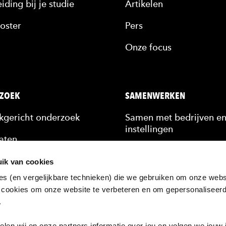
iding bij je studie
Artikelen
oster
Pers
Onze focus
ZOEK
SAMENWERKEN
jkgericht onderzoek
Samen met bedrijven e
instellingen
aten
Stagiairs & afstudeerde
n
ik van cookies
Scholing van medewerk
es (en vergelijkbare technieken) die we gebruiken om onze websi
kennis
 cookies om onze website te verbeteren en om gepersonaliseer
Hulp bij een vraagstuk
n.
ten
zoek bij de HAN
en wij en onze partners informatie over jou en volgen we jouw 