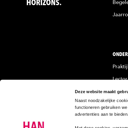
HORIZONS.
Begele
Jaarro
ONDER
Prakti
Lector
Mense
Deze website maakt gebru
Naast noodzakelijke cooki
Onze 
functioneren gebruiken we
advertenties aan te biede
Projec
Onder
Met deze cookies verzamel