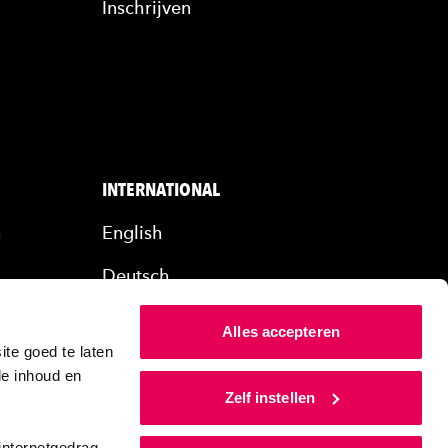
Inschrijven
INTERNATIONAL
n
English
Deutsch
rs
Alles accepteren
ers
te goed te laten
de inhoud en
Zelf instellen
internetgedrag