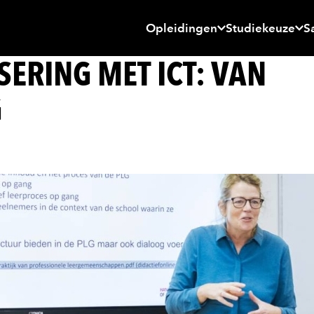
Opleidingen
Studiekeuze
S
ERING MET ICT: VAN
G