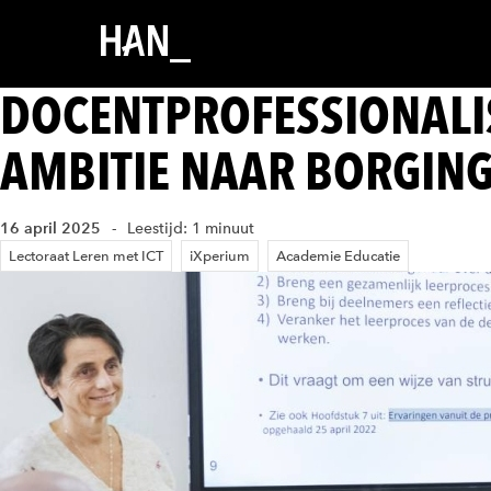
DOCENTPROFESSIONALIS
AMBITIE NAAR BORGIN
16 april 2025
Leestijd: 1 minuut
Lectoraat Leren met ICT
iXperium
Academie Educatie