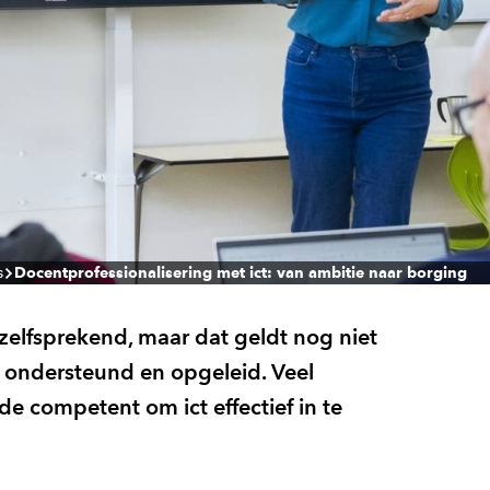
s
Docentprofessionalisering met ict: van ambitie naar borging
nzelfsprekend, maar dat geldt nog niet
ondersteund en opgeleid. Veel
 competent om ict effectief in te