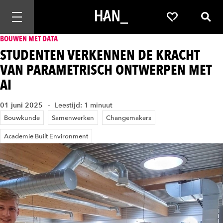
Mobiele navigatie openen
Favorieten
Zoek
BOUWEN MET DATA
STUDENTEN VERKENNEN DE KRACHT
VAN PARAMETRISCH ONTWERPEN MET
AI
01 juni 2025
Leestijd: 1 minuut
Bouwkunde
Samenwerken
Changemakers
Academie Built Environment