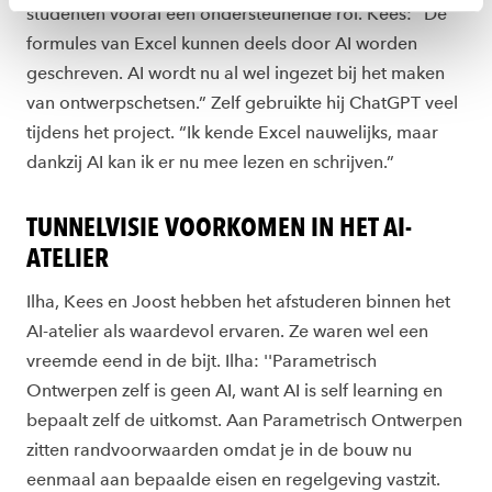
studenten vooral een ondersteunende rol. Kees: “De
toestemming altijd wijzigen of intrekken via
formules van Excel kunnen deels door AI worden
ons
cookiestatement
.
geschreven. AI wordt nu al wel ingezet bij het maken
van ontwerpschetsen.” Zelf gebruikte hij ChatGPT veel
tijdens het project. “Ik kende Excel nauwelijks, maar
dankzij AI kan ik er nu mee lezen en schrijven.”
TUNNELVISIE VOORKOMEN IN HET AI-
ATELIER
Ilha, Kees en Joost hebben het afstuderen binnen het
AI-atelier als waardevol ervaren. Ze waren wel een
vreemde eend in de bijt. Ilha: ''Parametrisch
Ontwerpen zelf is geen AI, want AI is self learning en
bepaalt zelf de uitkomst. Aan Parametrisch Ontwerpen
zitten randvoorwaarden omdat je in de bouw nu
eenmaal aan bepaalde eisen en regelgeving vastzit.