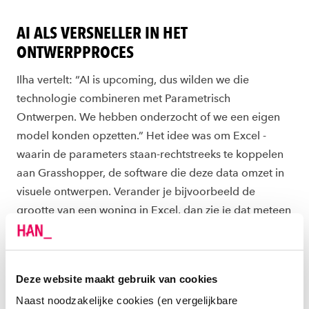
AI ALS VERSNELLER IN HET
ONTWERPPROCES
Ilha vertelt: “AI is upcoming, dus wilden we die
technologie combineren met Parametrisch
Ontwerpen. We hebben onderzocht of we een eigen
model konden opzetten.” Het idee was om Excel -
waarin de parameters staan-rechtstreeks te koppelen
aan Grasshopper, de software die deze data omzet in
visuele ontwerpen. Verander je bijvoorbeeld de
grootte van een woning in Excel, dan zie je dat meteen
terug in het ontwerp. Dat bespaart enorm veel tijd en
voorkomt dat je telkens opnieuw naar de tekentafel
moet.”
Deze website maakt gebruik van cookies
Naast noodzakelijke cookies (en vergelijkbare
HANDMATIGE INVOER BLIJFT NODIG