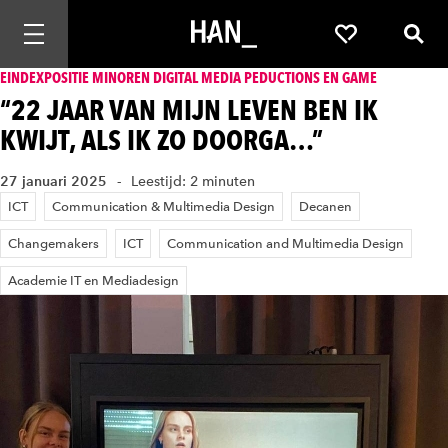
Mobiele navigatie openen
Favorieten
Zoek
EINDEXPOSITIE MINOREN DIGITAL MEDIA PEDUCTIONS EN GAME
“22 JAAR VAN MIJN LEVEN BEN IK
KWIJT, ALS IK ZO DOORGA…”
27 januari 2025
Leestijd: 2 minuten
ICT
Communication & Multimedia Design
Decanen
Changemakers
ICT
Communication and Multimedia Design
Academie IT en Mediadesign