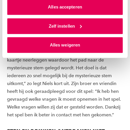
spectrum hebben. Met zijn gezelschapsspel Just Talk
van jouw internetgedrag.
Alles accepteren
brengt hij de denkwerelden van iemand met autisme
Als je op ‘Alles accepteren’ klikt dan geef je ons
en zijn of haar naasten dichter bij elkaar. “Het idee is
toestemming om cookies voor social media en
Zelf instellen
dat de mysterieuze stem, dat is iemand met autisme,
gepersonaliseerde advertenties te plaatsen. Lees
een kaart trekt waarop een vraag staat. Hij of zij schrijft
hierover meer in ons
privacystatement
en
zijn antwoord op, de medespelers doen dit ook. Wie
Alles weigeren
ons
cookiestatement
. Via ‘Zelf instellen’ kun je ook zelf
heeft het juiste antwoord gegeven? Diegene mag een
instellen welke cookies we plaatsen. Je kunt je
kaartje neerleggen waardoor het pad naar de
toestemming altijd wijzigen of intrekken via
mysterieuze stem gelegd wordt. Het doel is dat
ons
cookiestatement
.
iedereen zo snel mogelijk bij de mysterieuze stem
uitkomt,” zo legt Niels kort uit. Zijn broer en vriendin
heeft hij ook geraadpleegd voor dit spel: “Ik heb hen
gevraagd welke vragen ik moest opnemen in het spel.
Welke vragen willen zij dat er gesteld worden. Dankzij
het spel ben ik beter in contact met hen gekomen.”