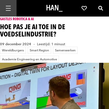
Mobiele navigatie openen
Favorieten
Zoek
GASTLES ROBOTICA & AI
HOE PAS JE AI TOE IN DE
VOEDSELINDUSTRIE?
09 december 2024
Leestijd: 1 minuut
Wereldburgers
Smart Region
Samenwerken
Academie Engineering en Automotive