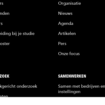
rs
Organisatie
nden
Nieuws
rs
Agenda
iding bij je studie
Artikelen
oster
Pers
Onze focus
ZOEK
SAMENWERKEN
jkgericht onderzoek
Samen met bedrijven e
instellingen
aten
Stagiairs & afstudeerde