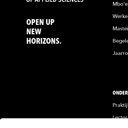
Mbo'e
Werke
OPEN UP
Maste
NEW
HORIZONS.
Begele
Jaarro
ONDER
Prakti
Lector