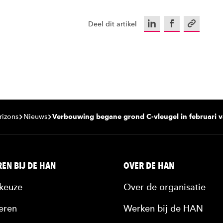
LinkedIn
Facebook
Kopieer u
Deel dit artikel
rizons
Nieuws
Verbouwing begane grond C-vleugel in februari v
EN BIJ DE HAN
OVER DE HAN
keuze
Over de organisatie
eren
Werken bij de HAN