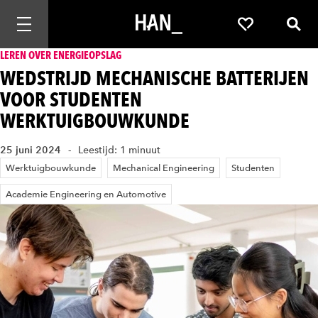
Mobiele navigatie openen
Favorieten
Zoek
LEREN OVER ENERGIEOPSLAG
WEDSTRIJD MECHANISCHE BATTERIJEN
VOOR STUDENTEN
WERKTUIGBOUWKUNDE
25 juni 2024
Leestijd: 1 minuut
Werktuigbouwkunde
Mechanical Engineering
Studenten
Academie Engineering en Automotive