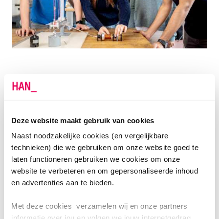
HOOGSTE RENDEMENT, INNOVATIE EN
KWALITEIT
Het ging ook om de vraag welke batterij het hoogste
Deze website maakt gebruik van cookies
rendement heeft. Want elke batterij moet 10 Joule
Naast noodzakelijke cookies (en vergelijkbare
energie opslaan. Dit is een massa van 2 kg die een
technieken) die we gebruiken om onze website goed te
halve meter naar beneden valt. Na korte tijd moet de
laten functioneren gebruiken we cookies om onze
energie worden vrijgegeven om een gewicht op te
website te verbeteren en om gepersonaliseerde inhoud
tillen. Wie het hoogste kan tillen, heeft dus het hoogste
en advertenties aan te bieden.
rendement. Dit is beoordeeld door een docentenjury.
Met deze cookies verzamelen wij en onze partners
Naast 'het hoogste rendement' heeft een jury van
informatie over jou en volgen we jouw internetgedrag