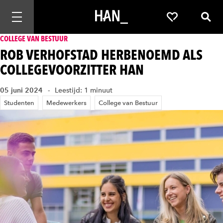
Mobiele navigatie openen
Favorieten
Zoek
COLLEGE VAN BESTUUR
ROB VERHOFSTAD HERBENOEMD ALS
COLLEGEVOORZITTER HAN
05 juni 2024
Leestijd: 1 minuut
Studenten
Medewerkers
College van Bestuur