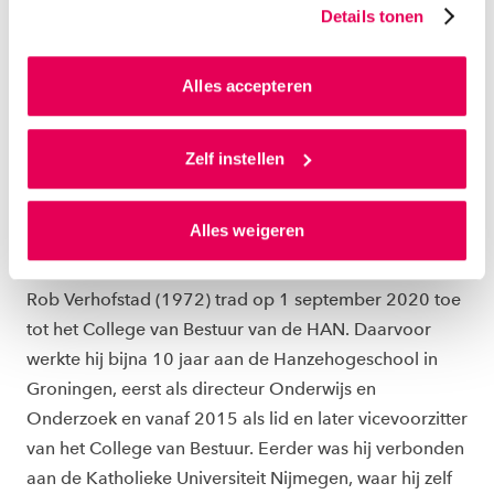
Details tonen
website en communicatie aan op jouw voorkeuren. Ook
kunnen we zo gerichte advertenties laten zien op basis
van jouw internetgedrag.
Alles accepteren
Als je op ‘Alles accepteren’ klikt dan geef je ons
toestemming om cookies voor social media en
Zelf instellen
gepersonaliseerde advertenties te plaatsen. Lees
hierover meer in ons
privacystatement
en
Alles weigeren
ons
cookiestatement
. Via ‘Zelf instellen’ kun je ook zelf
ROB VERHOFSTAD
instellen welke cookies we plaatsen. Je kunt je
toestemming altijd wijzigen of intrekken via
Rob Verhofstad (1972) trad op 1 september 2020 toe
ons
cookiestatement
.
tot het College van Bestuur van de HAN. Daarvoor
werkte hij bijna 10 jaar aan de Hanzehogeschool in
Groningen, eerst als directeur Onderwijs en
Onderzoek en vanaf 2015 als lid en later vicevoorzitter
van het College van Bestuur. Eerder was hij verbonden
aan de Katholieke Universiteit Nijmegen, waar hij zelf