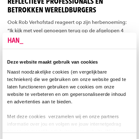
REFLECTIEVE PROFESSIONALS EN
BETROKKEN WERELDBURGERS
Ook Rob Verhofstad reageert op zijn herbenoeming:
“Ik kijk met veel genoegen terug op de afgelopen 4
jaar als College van Bestuur-voorzitter, waarin ik heb
ervaren waar de HAN toe in staat is. De inzet, loyaliteit
en wendbaarheid van onze meer dan 4.400 collega’s
Deze website maakt gebruik van cookies
is enorm. Hierdoor én door de goede samenwerking
Naast noodzakelijke cookies (en vergelijkbare
met het ons omringende werkveld en andere partners,
technieken) die we gebruiken om onze website goed te
lukt het om goed aan onze strategische doelen te
laten functioneren gebruiken we cookies om onze
werken. Zo kunnen we vele duizenden studenten
website te verbeteren en om gepersonaliseerde inhoud
opleiden tot reflectieve professionals en betrokken
en advertenties aan te bieden.
wereldburgers. Ook kunnen we met ons onderzoek
een bijdrage leveren aan onze regio. Ik kijk ernaar uit
Met deze cookies verzamelen wij en onze partners
om de HAN nog eens 4 jaar op koers te mogen
informatie over jou en volgen we jouw internetgedrag
houden, samen met mijn collega’s.”
binnen, en mogelijk ook buiten onze website. Wij bouwen
zo jouw persoonlijke profiel op. Hiermee passen wij onze