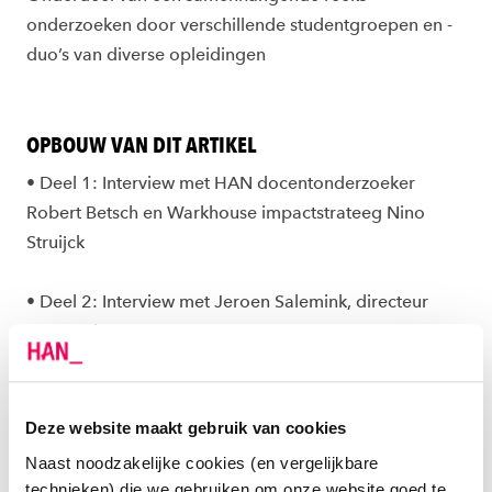
onderzoeken door verschillende studentgroepen en -
duo’s van diverse opleidingen
OPBOUW VAN DIT ARTIKEL
•
Deel 1:
Interview met HAN docentonderzoeker
Robert Betsch en Warkhouse impactstrateeg Nino
Struijck
•
Deel 2:
Interview met Jeroen Salemink, directeur
van
Iconica
•
Deel 3:
Interview met Dwayne Bouman en Juan
Molhoek, studenten minor Circulaire Economie
Deze website maakt gebruik van cookies
Naast noodzakelijke cookies (en vergelijkbare
technieken) die we gebruiken om onze website goed te