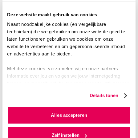
Deze website maakt gebruik van cookies
Naast noodzakelijke cookies (en vergelijkbare
technieken) die we gebruiken om onze website goed te
laten functioneren gebruiken we cookies om onze
website te verbeteren en om gepersonaliseerde inhoud
en advertenties aan te bieden.
Met deze cookies verzamelen wij en onze partners
informatie over jou en volgen we jouw internetgedrag
binnen, en mogelijk ook buiten onze website. Wij bouwen
zo jouw persoonlijke profiel op. Hiermee passen wij onze
Details tonen
website en communicatie aan op jouw voorkeuren. Ook
DRAAGVLAK BELANGRIJK
kunnen we zo gerichte advertenties laten zien op basis
van jouw internetgedrag.
Alles accepteren
De producten maakten ze in samenwerking met de
betrokkenen. "Hierdoor was er draagvlak. Anders
Als je op ‘Alles accepteren’ klikt dan geef je ons
toestemming om cookies voor social media en
Zelf instellen
waren we misschien niet tot zulke mooie resultaten en