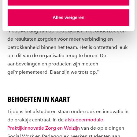
gepersonaliseerde advertenties te plaatsen. Lees
een succesvolle implementatie gekomen", meent
hierover meer in ons
privacystatement
en
Romy. De samenwerking met de school verliep dan
Alles weigeren
ons
cookiestatement
. Via ‘Zelf instellen’ kun je ook zelf
ook goed. “We hadden geluk met de openheid en
instellen welke cookies we plaatsen. Je kunt je
medewerking van de betrokkenen. Het onderzoek en
toestemming altijd wijzigen of intrekken via
de resultaten zorgden voor meer verbinding en
ons
cookiestatement
.
betrokkenheid binnen het team. Het is ontzettend leuk
om dit van de organisatie terug te horen. De
aanbevelingen en producten zijn meteen
geïmplementeerd. Daar zijn we trots op.”
BEHOEFTEN IN KAART
Tijdens het afstuderen staan onderzoek en innovatie in
de praktijk centraal. In de
afstudeermodule
Praktijkinnovatie Zorg en Welzijn
van de opleidingen
Social Work en Pedagogiek, werken studenten aan