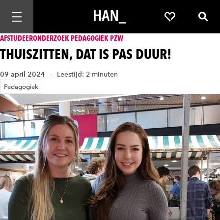
Mobiele navigatie openen
Favorieten
Zoek
AFSTUDEERONDERZOEK PEDAGOGIEK PZW
THUISZITTEN, DAT IS PAS DUUR!
09 april 2024
Leestijd: 2 minuten
Pedagogiek