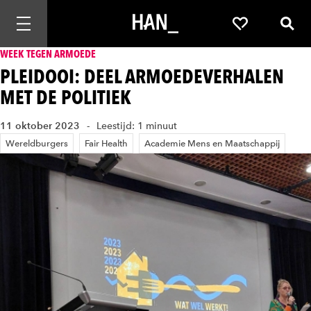
Mobiele navigatie openen
Favorieten
Zoek
WEEK TEGEN ARMOEDE
PLEIDOOI: DEEL ARMOEDEVERHALEN
MET DE POLITIEK
11 oktober 2023
Leestijd: 1 minuut
Wereldburgers
Fair Health
Academie Mens en Maatschappij