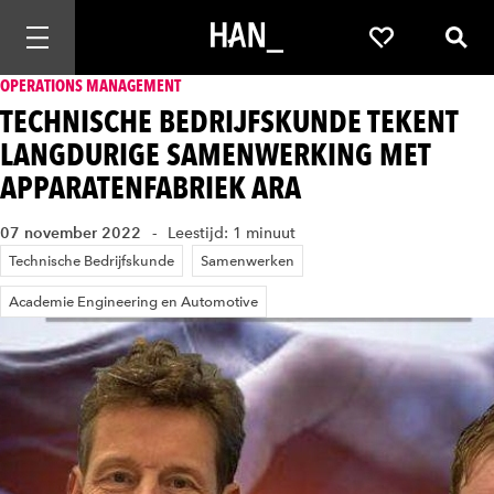
Mobiele navigatie openen
Favorieten
Zoek
OPERATIONS MANAGEMENT
TECHNISCHE BEDRIJFSKUNDE TEKENT
LANGDURIGE SAMENWERKING MET
APPARATENFABRIEK ARA
07 november 2022
Leestijd: 1 minuut
Technische Bedrijfskunde
Samenwerken
Academie Engineering en Automotive