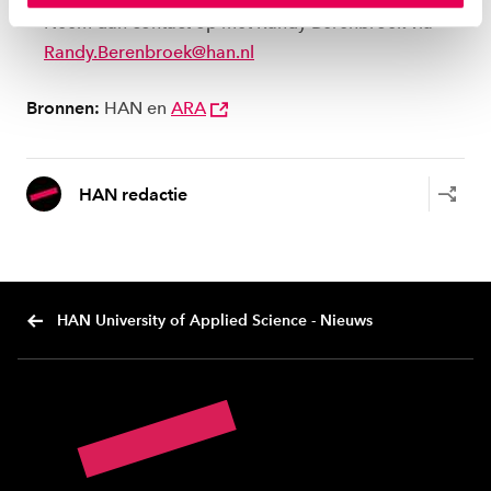
instellen welke cookies we plaatsen. Je kunt je
Neem dan contact op met Randy Berenbroek via
toestemming altijd wijzigen of intrekken via
Randy.Berenbroek@han.nl
ons
cookiestatement
.
Bronnen:
HAN en
ARA
HAN redactie
HAN University of Applied Science - Nieuws