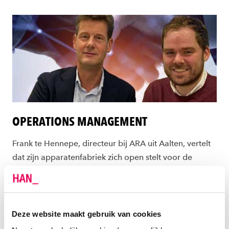
OPERATIONS MANAGEMENT
Frank te Hennepe, directeur bij ARA uit Aalten, vertelt
dat zijn apparatenfabriek zich open stelt voor de
uitvoering van opdrachten, projecten en bezoeken
door studenten
Technische Bedrijfskunde
. Deze zijn
met name gericht op Operations Management. Dit
houdt in: procesoptimalisatie, flow en het continu
Deze website maakt gebruik van cookies
verbeteren ervan.