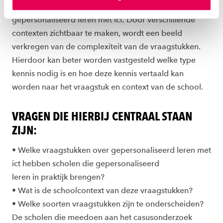
om scholen die al stappen maken richting
instellen welke cookies we plaatsen. Je kunt je
gepersonaliseerd leren met ict. Door verschillende
toestemming altijd wijzigen of intrekken via
contexten zichtbaar te maken, wordt een beeld
ons
cookiestatement
.
verkregen van de complexiteit van de vraagstukken.
Hierdoor kan beter worden vastgesteld welke type
kennis nodig is en hoe deze kennis vertaald kan
worden naar het vraagstuk en context van de school.
VRAGEN DIE HIERBIJ CENTRAAL STAAN
ZIJN:
• Welke vraagstukken over gepersonaliseerd leren met
ict hebben scholen die gepersonaliseerd
leren in praktijk brengen?
• Wat is de schoolcontext van deze vraagstukken?
• Welke soorten vraagstukken zijn te onderscheiden?
De scholen die meedoen aan het casusonderzoek