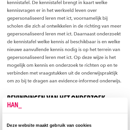
kennistafel. De kennistafel brengt in kaart welke
kennisvragen er in het werkveld leven over
gepersonaliseerd leren met ict, voornamelijk bij
scholen die zich al ontwikkelen in de richting van meer
gepersonaliseerd leren met ict. Daarnaast onderzoekt
de kennistafel welke kennis al beschikbaar is en welke
nieuwe aanvullende kennis nodig is op het terrein van
gepersonaliseerd leren met ict. Op deze wijze is het
mogelijk om kennis en onderzoek te richten op en te
verbinden met vraagstukken uit de onderwijspraktijk
om zo bij te dragen aan evidence-informed onderwijs.
BEVINDINGEN VAN HET ONDERZOEK
De praktijkleden van de kennistafel hebben
vraagstukken ingebracht over gepersonaliseerd leren
met ict. Deze vragen bleken veelal complex en
Deze website maakt gebruik van cookies