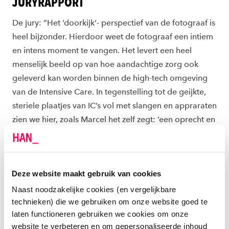
JURYRAPPORT
De jury: “Het ‘doorkijk’- perspectief van de fotograaf is
heel bijzonder. Hierdoor weet de fotograaf een intiem
en intens moment te vangen. Het levert een heel
menselijk beeld op van hoe aandachtige zorg ook
geleverd kan worden binnen de high-tech omgeving
van de Intensive Care. In tegenstelling tot de geijkte,
steriele plaatjes van IC’s vol met slangen en appraraten
zien we hier, zoals Marcel het zelf zegt: ‘een oprecht en
intensief contact tussen patiënt en verpleegkundige'.
MARCEL OVER ZIJN INZENDING
Deze website maakt gebruik van cookies
De opdracht van de fotowedstrijd was: ‘Maak een foto
Naast noodzakelijke cookies (en vergelijkbare
hoe jij je vak ziet en aan anderen wilt laten zien.’
technieken) die we gebruiken om onze website goed te
Hieronder licht Marcel zijn inzending toe.
laten functioneren gebruiken we cookies om onze
website te verbeteren en om gepersonaliseerde inhoud