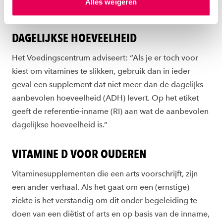
Alles weigeren
ons
cookiestatement
. Via ‘Zelf instellen’ kun je ook zelf
vitamines stapelen zich op en kunnen toxisch zijn.”
instellen welke cookies we plaatsen. Je kunt je
toestemming altijd wijzigen of intrekken via
DAGELIJKSE HOEVEELHEID
ons
cookiestatement
.
Het Voedingscentrum adviseert: “Als je er toch voor
kiest om vitamines te slikken, gebruik dan in ieder
geval een supplement dat niet meer dan de dagelijks
aanbevolen hoeveelheid (ADH) levert. Op het etiket
geeft de referentie-inname (RI) aan wat de aanbevolen
dagelijkse hoeveelheid is.”
VITAMINE D VOOR OUDEREN
Vitaminesupplementen die een arts voorschrijft, zijn
een ander verhaal. Als het gaat om een (ernstige)
ziekte is het verstandig om dit onder begeleiding te
doen van een diëtist of arts en op basis van de inname,