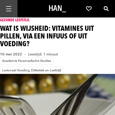
Mobiele navigatie openen
Favorieten
Zoek
GEZONDE LEEFSTIJL
WAT IS WIJSHEID: VITAMINES UIT
PILLEN, VIA EEN INFUUS OF UIT
VOEDING?
10 mei 2022
Leestijd: 1 minuut
Academie Paramedische Studies
Lectoraat Voeding, Diëtetiek en Leefstijl