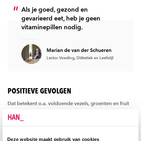
Als je goed, gezond en
gevarieerd eet, heb je geen
vitaminepillen nodig.
Marian de van der Schueren
Lector Voeding, Diëtetiek en Leefstijl
POSITIEVE GEVOLGEN
Dat betekent o.a. voldoende vezels, groenten en fruit
eten. Marian weet uit ervaring dat een gezonde leefstijl
om aandacht vraagt, omdat mensen vaak snel in een
oud (en vaak verkeerd) patroon terugvallen. Immers,
slechts 10% van alle volwassen Nederlanders eet
Deze website maakt gebruik van cookies