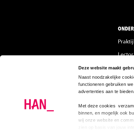
ONDER
Prakti
Lector
Mense
Deze website maakt gebru
Naast noodzakelijke cooki
Onze 
functioneren gebruiken we
advertenties aan te biede
Projec
Onder
Met deze cookies verzamel
binnen, en mogelijk ook bu
wij onze website en commu
zien op basis van jouw int