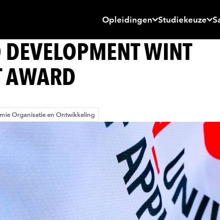
Opleidingen
Studiekeuze
S
D DEVELOPMENT WINT
T AWARD
mie Organisatie en Ontwikkeling