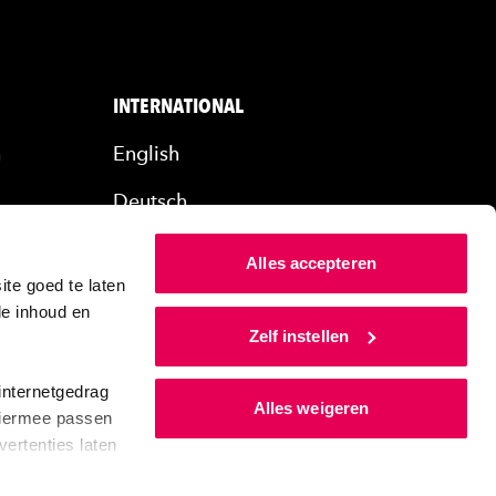
INTERNATIONAL
n
English
Deutsch
rs
Alles accepteren
ers
te goed te laten
de inhoud en
Zelf instellen
internetgedrag
Alles weigeren
 Hiermee passen
ertenties laten