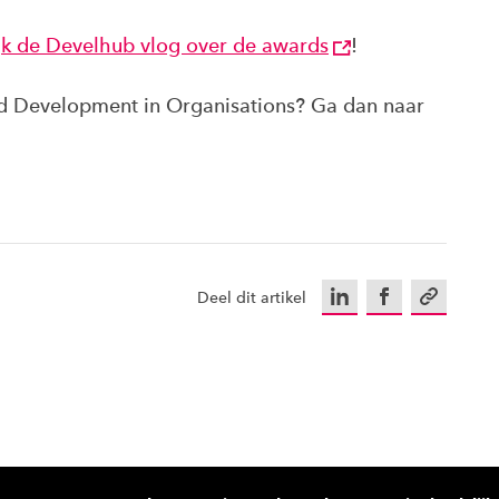
jk de Develhub vlog over de awards
!
d Development in Organisations? Ga dan naar
LinkedIn
Facebook
Kopieer u
Deel dit artikel