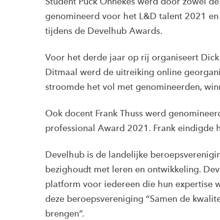
Student Puck Onnekes werd door zowel de
genomineerd voor het L&D talent 2021 en 
tijdens de Develhub Awards.
Voor het derde jaar op rij organiseert Di
Ditmaal werd de uitreiking online georgan
stroomde het vol met genomineerden, winnaa
Ook docent Frank Thuss werd genomineerd d
professional Award 2021. Frank eindigde ho
Develhub is de landelijke beroepsverenigin
bezighoudt met leren en ontwikkeling. Dev
platform voor iedereen die hun expertise wi
deze beroepsvereniging “Samen de kwalite
brengen”.