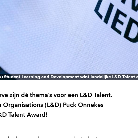
s
Student Learning and Development wint landelijke L&D Talent
rve zijn dé thema’s voor een L&D Talent.
n Organisations (L&D) Puck Onnekes
L&D Talent Award!