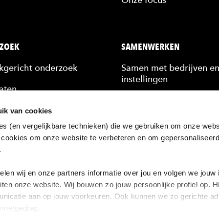
ZOEK
SAMENWERKEN
jkgericht onderzoek
Samen met bedrijven e
instellingen
aten
Stagiairs & afstudeerde
n
ik van cookies
Scholing van medewerk
es (en vergelijkbare technieken) die we gebruiken om onze websi
kennis
 cookies om onze website te verbeteren en om gepersonaliseer
Hulp bij een vraagstuk
n.
ten
zoek bij de HAN
en wij en onze partners informatie over jou en volgen we jouw 
iten onze website. Wij bouwen zo jouw persoonlijke profiel op.
nicatie aan op jouw voorkeuren. Ook kunnen we zo gerichte adv
ernetgedrag.