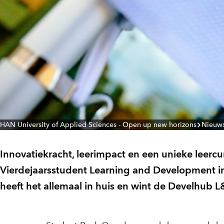
HAN University of Applied Sciences - Open up new horizons
Nieuw
Innovatiekracht, leerimpact en een unieke leercu
Vierdejaarsstudent Learning and Development i
heeft het allemaal in huis en wint de Develhub 