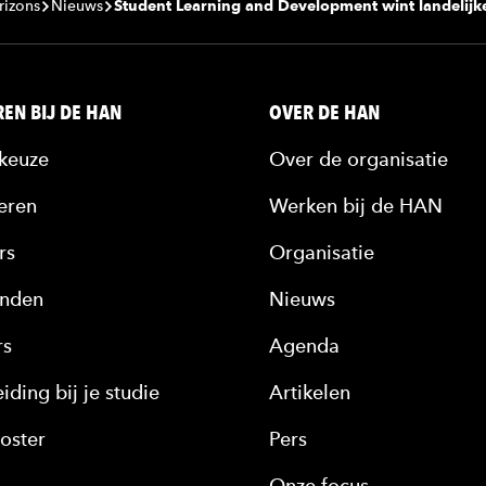
rizons
Nieuws
Student Learning and Development wint landelijk
EN BIJ DE HAN
OVER DE HAN
keuze
Over de organisatie
eren
Werken bij de HAN
rs
Organisatie
nden
Nieuws
rs
Agenda
iding bij je studie
Artikelen
oster
Pers
Onze focus