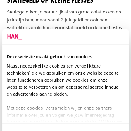
STATIEGELD OP KLEINE FLESJES
Statiegeld ken je natuurlijk al van grote colaflessen en
je kratje bier, maar vanaf 3 juli geldt er ook een
wettelijke verplichting voor statiegeld op kleine flesjes.
Dat merk je dus ook in de campusrestaurants: vanaf 3
juli betaal je 15 cent meer voor je kleine flesje cola,
water of iets anders. Drankje op? Lever hem – mèt
Deze website maakt gebruik van cookies
dop! – weer in bij de restaurants en dan krijg je 15 cent
Naast noodzakelijke cookies (en vergelijkbare
korting op je volgende aankoop. Let op! Je flesje moet
technieken) die we gebruiken om onze website goed te
daarvoor onbeschadigd zijn (ook het etiket: de
laten functioneren gebruiken we cookies om onze
barcode moet scanbaar zijn).
website te verbeteren en om gepersonaliseerde inhoud
en advertenties aan te bieden.
ANDER PLASTIC VERBANNEN
Met deze cookies verzamelen wij en onze partners
Ander plastic verbannen van de campus doen we in
informatie over jou en volgen we jouw internetgedrag
stappen. Te beginnen met de mogelijkheid om
binnen, en mogelijk ook buiten onze website. Wij bouwen
duurzame verpakkingen te kiezen bij de kassa’s:
zo jouw persoonlijke profiel op. Hiermee passen wij onze