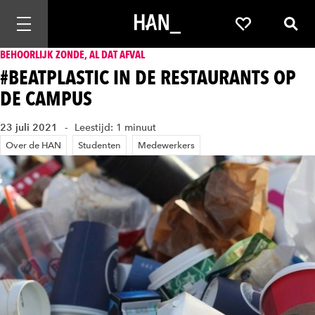
Mobiele navigatie openen
Favorieten
Zoek
BEHOORLIJK ZONDE, AL DAT AFVAL
#BEATPLASTIC IN DE RESTAURANTS OP
DE CAMPUS
23 juli 2021
Leestijd: 1 minuut
Over de HAN
Studenten
Medewerkers