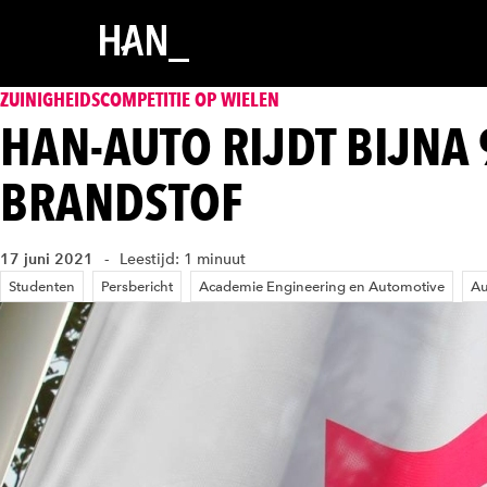
ZUINIGHEIDSCOMPETITIE OP WIELEN
HAN-AUTO RIJDT BIJNA 
BRANDSTOF
17 juni 2021
Leestijd: 1 minuut
Studenten
Persbericht
Academie Engineering en Automotive
Au