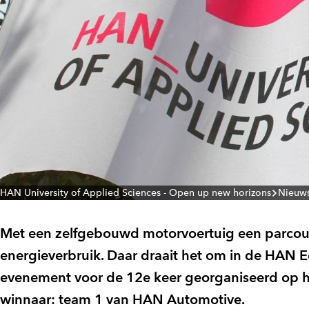
HAN University of Applied Sciences - Open up new horizons
Nieuw
Met een zelfgebouwd motorvoertuig een parcour
energieverbruik. Daar draait het om in de HAN Ec
evenement voor de 12e keer georganiseerd op het
winnaar: team 1 van HAN Automotive.