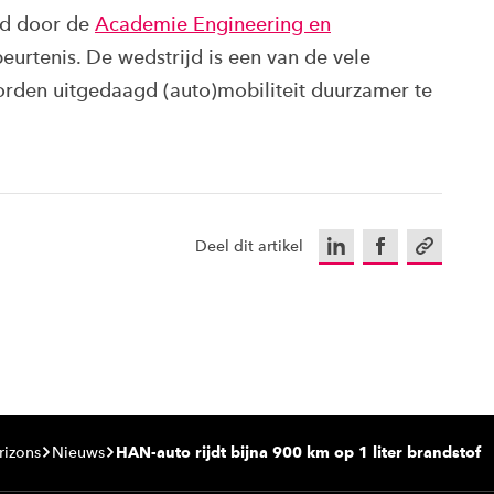
d door de
Academie Engineering en
beurtenis. De wedstrijd is een van de vele
rden uitgedaagd (auto)mobiliteit duurzamer te
LinkedIn
Facebook
Kopieer u
Deel dit artikel
rizons
Nieuws
HAN-auto rijdt bijna 900 km op 1 liter brandstof