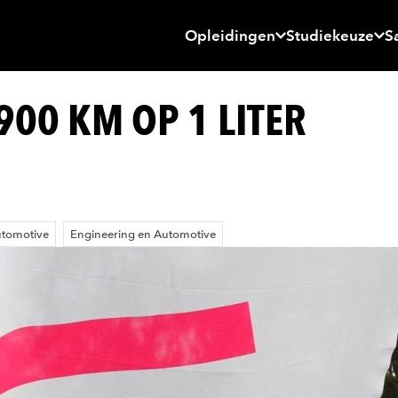
Opleidingen
Studiekeuze
S
900 KM OP 1 LITER
tomotive
Engineering en Automotive