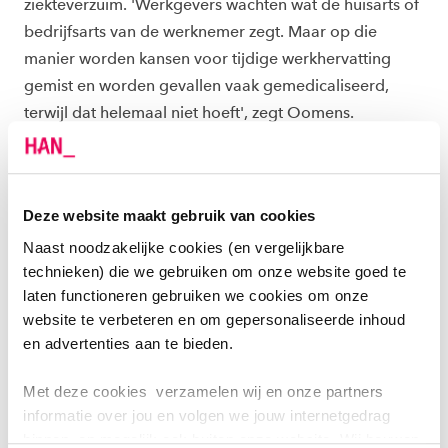
ziekteverzuim. 'Werkgevers wachten wat de huisarts of
bedrijfsarts van de werknemer zegt. Maar op die
manier worden kansen voor tijdige werkhervatting
gemist en worden gevallen vaak gemedicaliseerd,
terwijl dat helemaal niet hoeft', zegt Oomens.
'Psychische problemen kunnen bijvoorbeeld op het
werk ontstaan. Een werkgever kan in een goed
Deze website maakt gebruik van cookies
gesprek met de werknemer uitzoeken hoe de
problemen op het werk op te lossen zijn. En als je die
Naast noodzakelijke cookies (en vergelijkbare
niet kan oplossen, kan je zoeken naar een manier
technieken) die we gebruiken om onze website goed te
laten functioneren gebruiken we cookies om onze
waarop de werknemer minder last heeft van die
website te verbeteren en om gepersonaliseerde inhoud
factoren.'
en advertenties aan te bieden.
GOED VERZUIMMANAGEMENT
Met deze cookies verzamelen wij en onze partners
informatie over jou en volgen we jouw internetgedrag
Volgens Oomens is voor goed verzuimmanagement
binnen, en mogelijk ook buiten onze website. Wij bouwen