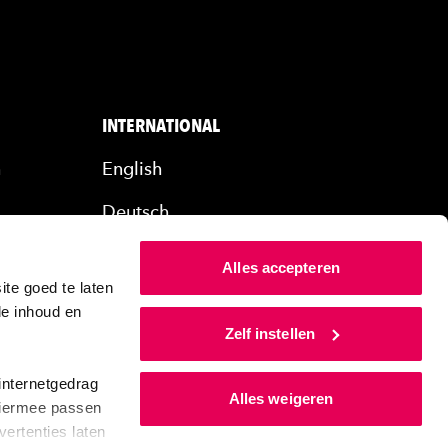
INTERNATIONAL
n
English
Deutsch
rs
Alles accepteren
ers
te goed te laten
de inhoud en
Zelf instellen
internetgedrag
Alles weigeren
 Hiermee passen
ertenties laten