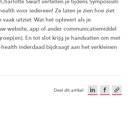
Charlotte Swart vertellen je tijdens Symposium
alth voor iedereen! Ze laten je zien hoe ziet
vaak uitziet. Wat het oplevert als je
jouw website, app of ander communicatiemiddel
groep(en). En tot slot krijg je handvatten om met
-health inderdaad bijdraagt aan het verkleinen
LinkedIn
Facebook
Kopieer u
Deel dit artikel