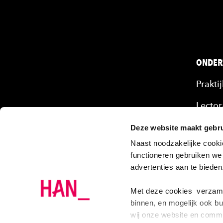
ONDER
Prakti
Lector
Mense
Deze website maakt gebru
Naast noodzakelijke cooki
Onze 
functioneren gebruiken we
advertenties aan te biede
Projec
Onder
Met deze cookies verzamel
binnen, en mogelijk ook bu
wij onze website en commu