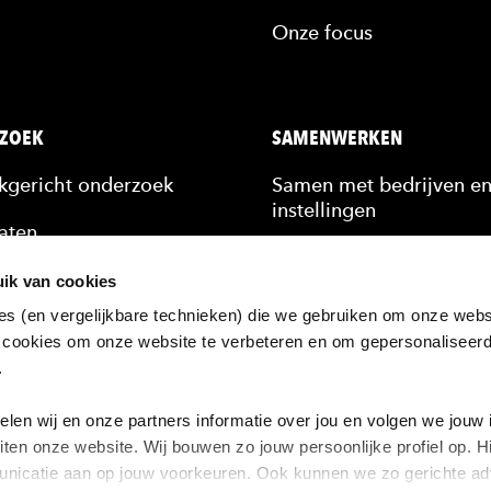
Onze focus
ZOEK
SAMENWERKEN
jkgericht onderzoek
Samen met bedrijven e
instellingen
aten
Stagiairs & afstudeerde
n
ik van cookies
Scholing van medewerk
es (en vergelijkbare technieken) die we gebruiken om onze websi
kennis
 cookies om onze website te verbeteren en om gepersonaliseer
Hulp bij een vraagstuk
n.
ten
zoek bij de HAN
en wij en onze partners informatie over jou en volgen we jouw 
iten onze website. Wij bouwen zo jouw persoonlijke profiel op.
nicatie aan op jouw voorkeuren. Ook kunnen we zo gerichte adv