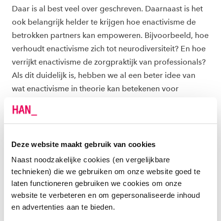
Daar is al best veel over geschreven. Daarnaast is het
ook belangrijk helder te krijgen hoe enactivisme de
betrokken partners kan empoweren. Bijvoorbeeld, hoe
verhoudt enactivisme zich tot neurodiversiteit? En hoe
verrijkt enactivisme de zorgpraktijk van professionals?
Als dit duidelijk is, hebben we al een beter idee van
wat enactivisme in theorie kan betekenen voor
gespecialiseerde autismezorg. Er is ook een scoping
review gepland: wat bestaat er eigenlijk al op het
gebied van enactivisme in de autismezorg?
Deze website maakt gebruik van cookies
Theorie schetst de kaders, maar we zijn afhankelijk van
Naast noodzakelijke cookies (en vergelijkbare
empirie om ze in te vullen. Om deze redenen zal ik de
technieken) die we gebruiken om onze website goed te
komende tijd een aantal kernpartners bezoeken,
laten functioneren gebruiken we cookies om onze
bijvoorbeeld kinder- en jeugdpsychiatrie
Karakter
website te verbeteren en om gepersonaliseerde inhoud
en
Dimence
. Hoe gaat er écht aan toe op de
en advertenties aan te bieden.
werkvloer? Ook staat er een thematische analyse