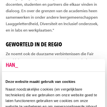
docenten, studenten en partners die elkaar vinden in
dialoog. En over de grenzen van de academies heen
samenwerken in onder andere leergemeenschappen
Laaggeletterdheid, Diversiteit en Inclusief onderzoek,
en in labs en werkplaatsen."
GEWORTELD IN DE REGIO
Ze noemt ook de duurzame verbintenissen die Fair
Health is aangegaan met een aantal strategische
netwerken in de regio. Denk aan
de Zorgalliantie
,
Health Valley
en
het Nationaal Programma Arnhem-
Oost
. Of de
Wij zijn groen, gezond en in beweging
Deze website maakt gebruik van cookies
Nijmegen
. Lisbeth: "Met de hulp van die netwerken
Naast noodzakelijke cookies (en vergelijkbare
hebben we onze 4 thema's (zie
www.han.nl/sociaal
)
technieken) die we gebruiken om onze website goed te
aangescherpt, passend bij wat er speelt in de regio.
laten functioneren gebruiken we cookies om onze
Bovendien krijgen we zo doorlopend input over de
website te verbeteren en om gepersonaliseerde inhoud