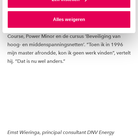
onder meer de energiesector helpt met advies,
gepersonaliseerde advertenties te plaatsen. Lees
certificering en trainingen. Zelf heeft Ernst zijn
hierover meer in ons
privacystatement
en
Alles weigeren
volledige carrière gewijd aan elektrische
ons
cookiestatement
. Via ‘Zelf instellen’ kun je ook zelf
energietechniek en deelt hij zijn kennis nu in de Power
instellen welke cookies we plaatsen. Je kunt je
Course, Power Minor en de cursus ‘Beveiliging van
toestemming altijd wijzigen of intrekken via
ons
cookiestatement
.
hoog- en middenspanningsnetten’. “Toen ik in 1996
mijn master afrondde, kon ik geen werk vinden”, vertelt
hij. “Dat is nu wel anders.”
Ernst Wieringa, principal consultant DNV Energy