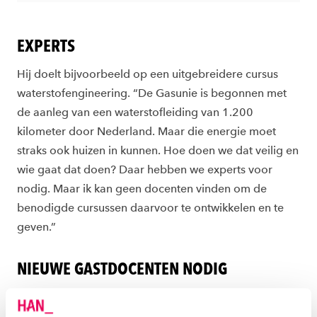
EXPERTS
Hij doelt bijvoorbeeld op een uitgebreidere cursus
waterstofengineering. “De Gasunie is begonnen met
de aanleg van een waterstofleiding van 1.200
kilometer door Nederland. Maar die energie moet
straks ook huizen in kunnen. Hoe doen we dat veilig en
wie gaat dat doen? Daar hebben we experts voor
nodig. Maar ik kan geen docenten vinden om de
benodigde cursussen daarvoor te ontwikkelen en te
geven.”
NIEUWE GASTDOCENTEN NODIG
Het is slechts één voorbeeld, maar zo heeft John er
wel meer. Zijn boodschap: er zijn meer docenten