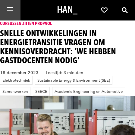
Mobiele navigatie openen
Favorieten
Zoek
CURSUSSEN ZITTEN PROPVOL
SNELLE ONTWIKKELINGEN IN
ENERGIETRANSITIE VRAGEN OM
KENNISOVERDRACHT: ‘WE HEBBEN
GASTDOCENTEN NODIG’
18 december 2023
Leestijd: 3 minuten
Elektrotechniek
Sustainable Energy & Environment (SEE)
Samenwerken
SEECE
Academie Engineering en Automotive