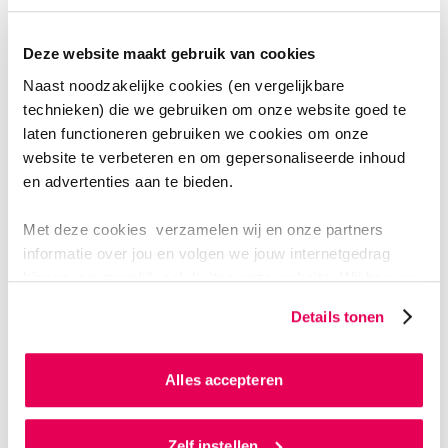
nodig. En vooral gastdocenten. De ontwikkelingen in
de elektrische energietechniek gaan namelijk zo snel,
Deze website maakt gebruik van cookies
dat het essentieel is dat organisaties en bedrijven die
Naast noodzakelijke cookies (en vergelijkbare
daarmee bezig zijn, hun kennis delen.
technieken) die we gebruiken om onze website goed te
laten functioneren gebruiken we cookies om onze
website te verbeteren en om gepersonaliseerde inhoud
en advertenties aan te bieden.
Met deze cookies verzamelen wij en onze partners
informatie over jou en volgen we jouw internetgedrag
binnen, en mogelijk ook buiten onze website. Wij bouwen
zo jouw persoonlijke profiel op. Hiermee passen wij onze
Details tonen
website en communicatie aan op jouw voorkeuren. Ook
kunnen we zo gerichte advertenties laten zien op basis
ELEKTRISCHE ENERGIETECHNIEK
van jouw internetgedrag.
Alles accepteren
Ernst Wierenga is principal consultant bij DNV Energy
Als je op ‘Alles accepteren’ klikt dan geef je ons
Systems in Arnhem, een bedrijf dat organisaties in
toestemming om cookies voor social media en
Zelf instellen