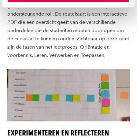
instellen welke cookies we plaatsen. Je kunt je
groepsopdrachten wisselen elkaar af en ict speelt een
toestemming altijd wijzigen of intrekken via
ondersteunende rol . De routekaart is een interactieve
ons
cookiestatement
.
PDF die een overzicht geeft van de verschillende
onderdelen die de studenten moeten doorlopen om
de cursus af te kunnen ronden. Zichtbaar op deze kaart
zijn de fasen van het leerproces: Oriëntatie en
voorkennis, Leren, Verwerken en Toepassen.
EXPERIMENTEREN EN REFLECTEREN