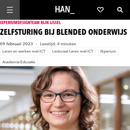
Mobiele navigatie openen
Favorieten
Zoek
IXPERIUMDESIGNTEAM RIJN IJSSEL
ZELFSTURING BIJ BLENDED ONDERWIJS
09 februari 2023
Leestijd: 4 minuten
Leren en werken met ICT
Lectoraat Leren met ICT
iXperium
Academie Educatie