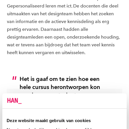
Gepersonaliseerd leren met ict. De docenten die deel
uitmaakten van het designteam hebben het zoeken
van informatie en de actieve kennisdeling als erg
prettig ervaren. Daarnaast hadden alle
designteamleden een open, onderzoekende houding,
wat er tevens aan bijdroeg dat het team veel kennis
heeft kunnen vergaren en uitwisselen.
Het is gaaf om te zien hoe een
hele cursus herontworpen kon
worden waar studenten mee aan
de slag konden. Ze zijn daarbij
geholpen in het sturen en
reguleren van hun leren.”
Deze website maakt gebruik van cookies