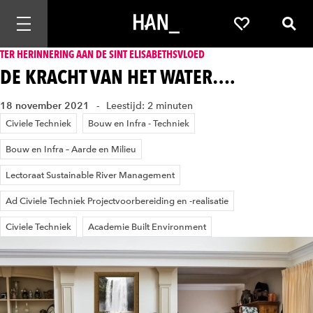
Mobiele navigatie openen
Favorieten
Zoek
TER HERINNERING AAN DE SINT ELISABETHSVLOED
DE KRACHT VAN HET WATER….
18 november 2021
Leestijd: 2 minuten
Civiele Techniek
Bouw en Infra - Techniek
Bouw en Infra – Aarde en Milieu
Lectoraat Sustainable River Management
Ad Civiele Techniek Projectvoorbereiding en -realisatie
Civiele Techniek
Academie Built Environment