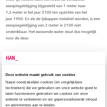
zeespiegelstijging bijgesteld van 1 meter naar
1,2 meter in het jaar 2100 ten opzichte van het
jaar 1900. En als de ijskappen instabiel worden, is een
zeespiegelstijging van 2 meter in 2100 niet
ondenkbaar. Het wassende water staat dus mogelijk
voor de deur.
GELEIDELIJK
Nu merken we nog weinig van de zeespiegelstijging,
Deze website maakt gebruik van cookies
want het gaat héél geleidelijk. Maar let wel: als het
water ons aan de lippen staat, is het te laat! Wist je dat
Naast noodzakelijke cookies (en vergelijkbare
technieken) die we gebruiken om onze website goed te
sommige polders meer dan 6 meter onder de
laten functioneren gebruiken we cookies om onze
zeespiegel liggen? In onze laaggelegen polders
website te verbeteren en om gepersonaliseerde inhoud
wonen veel mensen.
en advertenties aan te bieden.