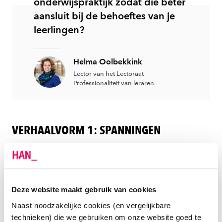
onderwijspraktijk zodat die beter
aansluit bij de behoeftes van je
leerlingen?
Helma Oolbekkink
Lector van het Lectoraat
Professionaliteit van leraren
VERHAALVORM 1: SPANNINGEN
Wanneer ervaar je spanning op je werk? Door daar als
leraar op te letten, kun je ontdekken wat belangrijk
voor je is. Je wilt bijvoorbeeld je leerlingen meer
keuzemogelijkheden geven in de lesstof, maar je
Deze website maakt gebruik van cookies
collega’s hebben al een toets ontwikkeld die daar
Naast noodzakelijke cookies (en vergelijkbare
geen rekening mee houdt. Dat kan spanning
technieken) die we gebruiken om onze website goed te