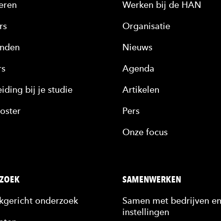
eren
Werken bij de HAN
rs
Organisatie
nden
Nieuws
rs
Agenda
iding bij je studie
Artikelen
oster
Pers
Onze focus
ZOEK
SAMENWERKEN
jkgericht onderzoek
Samen met bedrijven e
instellingen