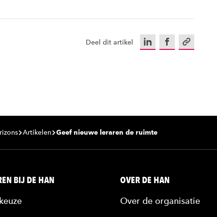
LinkedIn
Facebook
Kopieer u
Deel dit artikel
rizons
Artikelen
Geef nieuwe leraren de ruimte
EN BIJ DE HAN
OVER DE HAN
keuze
Over de organisatie