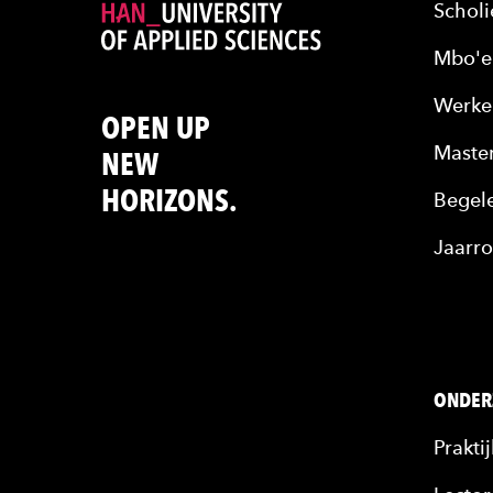
Scholi
Mbo'e
Werke
OPEN UP
Maste
NEW
HORIZONS.
Begele
Jaarro
ONDER
Prakti